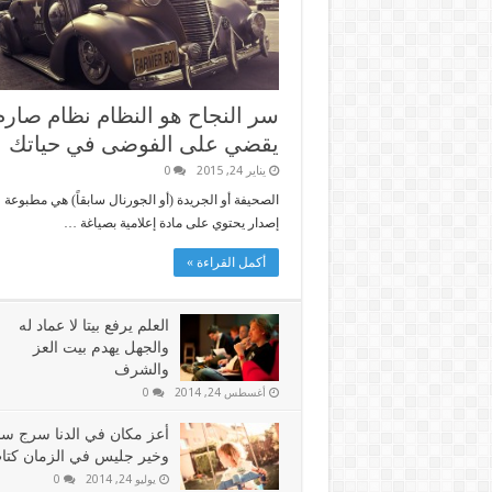
سر النجاح هو النظام نظام صارم
يقضي على الفوضى في حياتك
يناير 24, 2015
0
الصحيفة أو الجريدة (أو الجورنال سابقاً) هي مطبوعة ل
إصدار يحتوي على مادة إعلامية بصياغة …
أكمل القراءة »
العلم يرفع بيتا لا عماد له
والجهل يهدم بيت العز
والشرف
أغسطس 24, 2014
0
أعز مكان في الدنا سرج سا
وخير جليس في الزمان كتا
يوليو 24, 2014
0