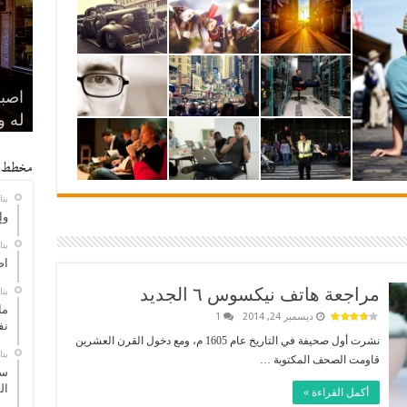
وإذا
اصبر
ما و
سر ا
له و
مراد
يجد
على
مراج
مخطط 
يناير 
وإ
يناير 
اص
مراجعة هاتف نيكسوس ٦ الجديد
يناير 
ما
ديسمبر 24, 2014
1
نف
نشرت أول صحيفة في التاريخ عام 1605 م، ومع دخول القرن العشرين
يناير 
قاومت الصحف المكتوبة …
سر
ال
أكمل القراءة »