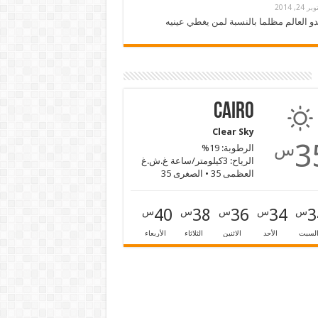
ر 24, 2014
دو العالم مظلما بالنسبة لمن يغطي عينيه
Cairo
Clear Sky
3
س
الرطوبة: 19%
الرياح: 3كيلومتر/ساعة غ.ش.غ
العظمى 35 • الصغرى 35
40
38
36
34
3
س
س
س
س
س
لسبت
الأحد
الاثنين
الثلاثاء
الأربعاء