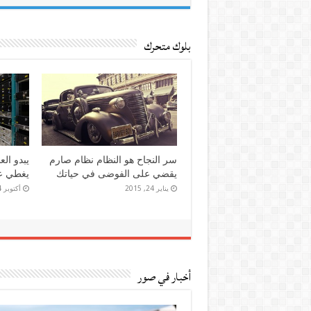
بلوك متحرك
إذا الشعب يوما أراد الحياة فلا بد
ولي وطن 
أن يستجيب القدر
غيري له 
يونيو 24, 2014
مايو 24, 2014
أخبار في صور