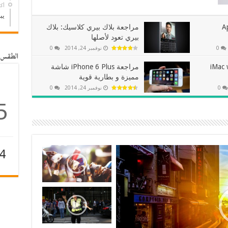
أكتوب
يب
وحي Apple
مراجعة بلاك بيري كلاسيك: بلاك
بيري تعود لأصلها
0
نوفمبر 24, 2014
0
الطقس
iMac with
مراجعة iPhone 6 Plus شاشة
مميزة و بطارية قوية
0
نوفمبر 24, 2014
0
5
4
ا