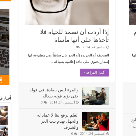
إذا أردت أن تصمد للحياة فلا
تأخذها على أنها مأساة
سبتمبر 24, 2014
0
ها
الصحيفة أو الجريدة (أو الجورنال سابقاً) هي مطبوعة لها
إصدار يحتوي على مادة إعلامية بصياغة …
أكمل القراءة »
والمرء ليس بصادق في قوله
حتى يؤيد قوله بفعاله
أخبار ف
أغسطس 24, 2014
0
العلم يرفع بيتا لا عماد له
بح
والجهل يهدم بيت العز
ب
والشرف
أغسطس 24, 2014
0