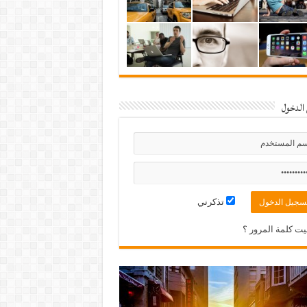
الدخول
تذكرني
ت كلمة المرور ؟