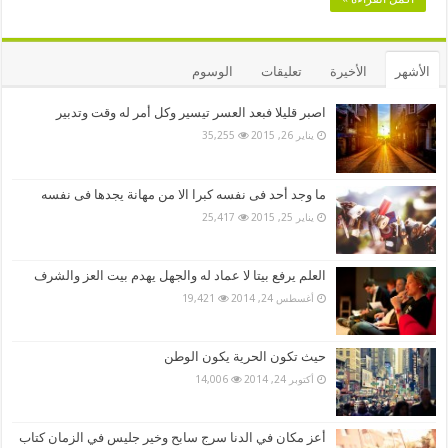
الأشهر
الأخيرة
تعليقات
الوسوم
اصبر قليلا فبعد العسر تيسير وكل أمر له وقت وتدبير
يناير 26, 2015
35,255
ما وجد أحد فى نفسه كبرا الا من مهانة يجدها فى نفسه
يناير 25, 2015
25,417
العلم يرفع بيتا لا عماد له والجهل يهدم بيت العز والشرف
أغسطس 24, 2014
19,421
حيث تكون الحرية يكون الوطن
أكتوبر 24, 2014
14,006
أعز مكان في الدنا سرج سابح وخير جليس في الزمان كتاب