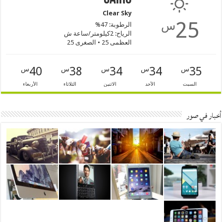
Clear Sky
25
س
الرطوبة: 47%
الرياح: 2كيلومتر/ساعة ش
العظمى 25 • الصغرى 25
40
38
34
34
35
س
س
س
س
س
السبت
الأحد
الاثنين
الثلاثاء
الأربعاء
أخبار في صور