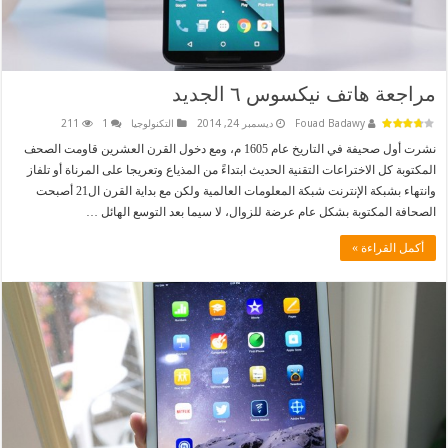
مراجعة هاتف نيكسوس ٦ الجديد
Fouad Badawy
ديسمبر 24, 2014
التكنولوجيا
1
211
نشرت أول صحيفة في التاريخ عام 1605 م، ومع دخول القرن العشرين قاومت الصحف
المكتوبة كل الاختراعات التقنية الحديث ابتداءً من المذياع وتعريجا على المرناة أو تلفاز
وانتهاء بشبكة الإنترنت شبكة المعلومات العالمية ولكن مع بداية القرن ال21 أصبحت
الصحافة المكتوبة بشكل عام عرضة للزوال، لا سيما بعد التوسع الهائل …
أكمل القراءة »