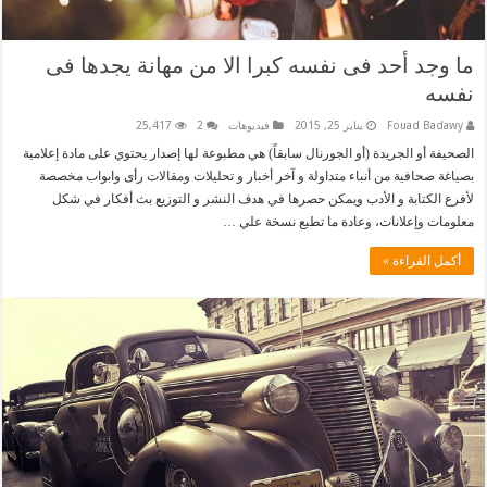
ما وجد أحد فى نفسه كبرا الا من مهانة يجدها فى
نفسه
Fouad Badawy
يناير 25, 2015
فيديوهات
2
25,417
الصحيفة أو الجريدة (أو الجورنال سابقاً) هي مطبوعة لها إصدار يحتوي على مادة إعلامية
بصياغة صحافية من أنباء متداولة و آخر أخبار و تحليلات ومقالات رأى وابواب مخصصة
لأفرع الكتابة و الأدب ويمكن حصرها في هدف النشر و التوزيع بث أفكار في شكل
معلومات وإعلانات، وعادة ما تطبع نسخة علي …
أكمل القراءة »