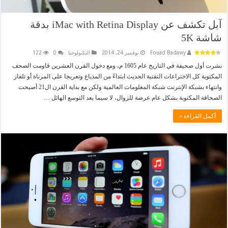
آبل تكشف عن iMac with Retina Display بدقة
شاشة 5K
Fouad Badawy
نوفمبر 24, 2014
التكنولوجيا
0
122
نشرت أول صحيفة في التاريخ عام 1605 م، ومع دخول القرن العشرين قاومت الصحف
المكتوبة كل الاختراعات التقنية الحديث ابتداءً من المذياع وتعريجا على المرناة أو تلفاز
وانتهاء بشبكة الإنترنت شبكة المعلومات العالمية ولكن مع بداية القرن ال21 أصبحت
الصحافة المكتوبة بشكل عام عرضة للزوال، لا سيما بعد التوسع الهائل …
أكمل القراءة »