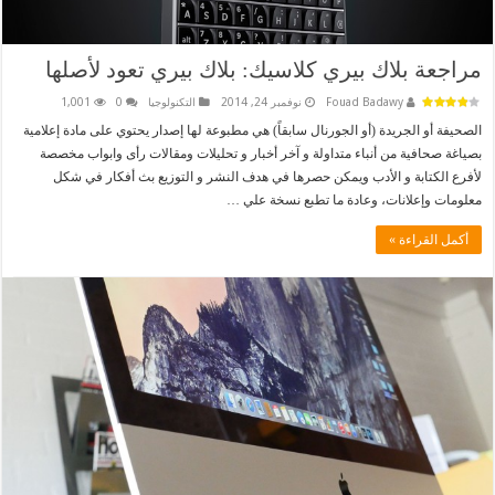
مراجعة بلاك بيري كلاسيك: بلاك بيري تعود لأصلها
Fouad Badawy
نوفمبر 24, 2014
التكنولوجيا
0
1,001
الصحيفة أو الجريدة (أو الجورنال سابقاً) هي مطبوعة لها إصدار يحتوي على مادة إعلامية
بصياغة صحافية من أنباء متداولة و آخر أخبار و تحليلات ومقالات رأى وابواب مخصصة
لأفرع الكتابة و الأدب ويمكن حصرها في هدف النشر و التوزيع بث أفكار في شكل
معلومات وإعلانات، وعادة ما تطبع نسخة علي …
أكمل القراءة »