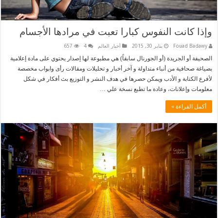
وإذا كانت النفوس كبارا تعبت في مرادها الأجسام
Fouad Badawy
يناير 30, 2015
أخبار العالم
4
657
الصحيفة أو الجريدة (أو الجورنال سابقاً) هي مطبوعة لها إصدار يحتوي على مادة إعلامية
بصياغة صحافية من أنباء متداولة و آخر أخبار و تحليلات ومقالات رأى وابواب مخصصة
لأفرع الكتابة و الأدب ويمكن حصرها في هدف النشر و التوزيع بث أفكار في شكل
معلومات وإعلانات، وعادة ما تطبع نسخة علي …
أكمل القراءة »