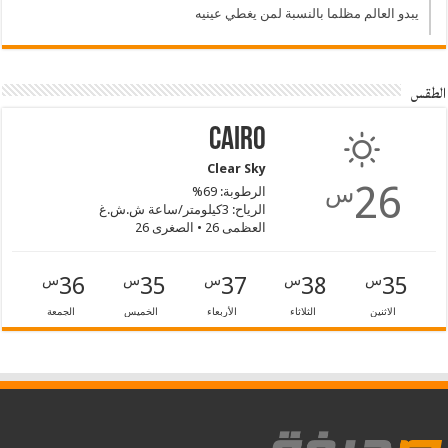
يبدو العالم مظلما بالنسبة لمن يغطي عينيه
الطقس
Cairo
Clear Sky
26
س
الرطوبة: 69%
الرياح: 3كيلومتر/ساعة ش.ش.غ
العظمى 26 • الصغرى 26
36
35
37
38
35
س
س
س
س
س
الاثنين
الثلاثاء
الأربعاء
الخميس
الجمعة