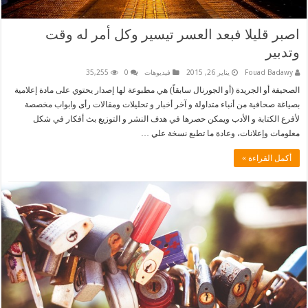
اصبر قليلا فبعد العسر تيسير وكل أمر له وقت
وتدبير
Fouad Badawy
يناير 26, 2015
فيديوهات
0
35,255
الصحيفة أو الجريدة (أو الجورنال سابقاً) هي مطبوعة لها إصدار يحتوي على مادة إعلامية
بصياغة صحافية من أنباء متداولة و آخر أخبار و تحليلات ومقالات رأى وابواب مخصصة
لأفرع الكتابة و الأدب ويمكن حصرها في هدف النشر و التوزيع بث أفكار في شكل
معلومات وإعلانات، وعادة ما تطبع نسخة علي …
أكمل القراءة »