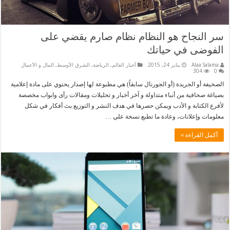
سر النجاح هو النظام نظام صارم يقضي على
الفوضى في حياتك
Alaa Salama
يناير 24, 2015
أخبار العالم
,
الرياضة
,
الشرق الأوسط
,
المال و الأعمال
304
0
الصحيفة أو الجريدة (أو الجورنال سابقاً) هي مطبوعة لها إصدار يحتوي على مادة إعلامية
بصياغة صحافية من أنباء متداولة و آخر أخبار و تحليلات ومقالات رأى وابواب مخصصة
لأفرع الكتابة و الأدب ويمكن حصرها في هدف النشر و التوزيع بث أفكار في شكل
معلومات وإعلانات، وعادة ما تطبع نسخة علي …
أكمل القراءة »