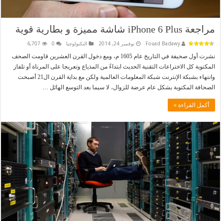
مراجعة iPhone 6 Plus شاشة مميزة و بطارية قوية
Fouad Badawy
نوفمبر 24, 2014
التكنولوجيا
0
6,707
نشرت أول صحيفة في التاريخ عام 1605 م، ومع دخول القرن العشرين قاومت الصحف
المكتوبة كل الاختراعات التقنية الحديث ابتداءً من المذياع وتعريجا على المرناة أو تلفاز
وانتهاء بشبكة الإنترنت شبكة المعلومات العالمية ولكن مع بداية القرن ال21 أصبحت
الصحافة المكتوبة بشكل عام عرضة للزوال، لا سيما بعد التوسع الهائل …
أكمل القراءة »