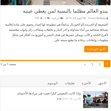
يبدو العالم مظلما بالنسبة لمن يغطي عينيه
Fouad Badawy
أكتوبر 24, 2014
الرياضة
0
193
الصحيفة أو الجريدة (أو الجورنال سابقاً) هي مطبوعة لها إصدار يحتوي على مادة إعلامية
بصياغة صحافية من أنباء متداولة و آخر أخبار و تحليلات ومقالات رأى وابواب مخصصة
لأفرع الكتابة و الأدب ويمكن حصرها في هدف النشر و التوزيع بث أفكار في شكل
معلومات وإعلانات، وعادة ما تطبع نسخة علي …
أكمل القراءة »
1
»
3
2
صفحة 1 من 3
الأشهر
الأخيرة
تعليقات
الوسوم
وإذا كانت النفوس كبارا تعبت في مرادها الأجسام
يناير 30, 2015
4