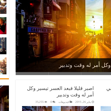
ن يغطي عينيه
 في مرادها الأجسام
وكل أمر له وقت وتدبير
 من مهانة يجدها فى نفسه
صارم يقضي على الفوضى في حياتك
في
اصبر قليلا فبعد العسر تيسير وكل
أمر له وقت وتدبير
يناير 26, 2015
فيديوهات
0
35,255