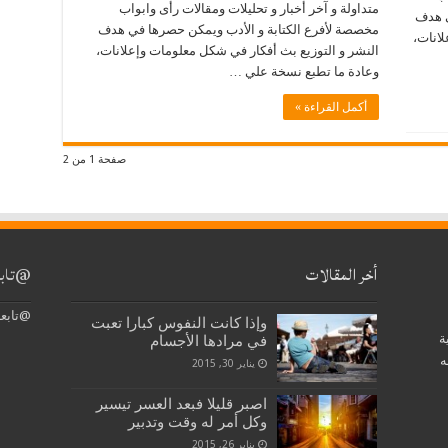
متداولة و آخر أخبار و تحليلات ومقالات رأى وابواب
ي هدف
مخصصة لأفرع الكتابة و الأدب ويمكن حصرها في هدف
لانات،
النشر و التوزيع بث أفكار في شكل معلومات وإعلانات،
وعادة ما تطبع نسخة علي …
أكمل القراءة »
صفحة 1 من 2
أخر المقالات
@تابع
@تابعن
وإذا كانت النفوس كبارا تعبت
ة
في مرادها الأجسام
ه
يناير 30, 2015
اصبر قليلا فبعد العسر تيسير
وكل أمر له وقت وتدبير
يناير 26, 2015