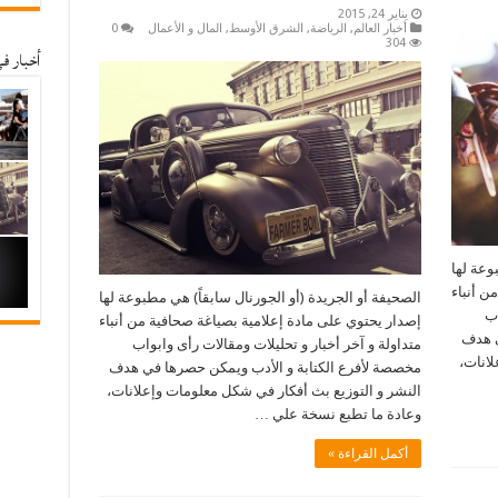
يناير 24, 2015
أخبار العالم
,
الرياضة
,
الشرق الأوسط
,
المال و الأعمال
0
304
أخبار ف
وعة لها
ن أنباء
الصحيفة أو الجريدة (أو الجورنال سابقاً) هي مطبوعة لها
اب
إصدار يحتوي على مادة إعلامية بصياغة صحافية من أنباء
ي هدف
متداولة و آخر أخبار و تحليلات ومقالات رأى وابواب
لانات،
مخصصة لأفرع الكتابة و الأدب ويمكن حصرها في هدف
النشر و التوزيع بث أفكار في شكل معلومات وإعلانات،
وعادة ما تطبع نسخة علي …
أكمل القراءة »