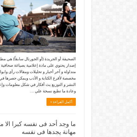
الصحيفة أو الجريدة (أو الجورنال سابقاً) هي مطب
إصدار يحتوي على مادة إعلامية بصياغة صحافية م
متداولة و آخر أخبار و تحليلات ومقالات رأى وابو
مخصصة لأفرع الكتابة و الأدب ويمكن حصرها ف
النشر و التوزيع بث أفكار في شكل معلومات وإع
وعادة ما تطبع نسخة علي …
أكمل القراءة »
ما وجد أحد فى نفسه كبرا الا م
مهانة يجدها فى نفسه