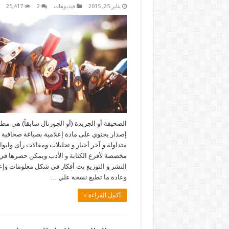
يناير 25, 2015
فيديوهات
2
25,417
الصحيفة أو الجريدة (أو الجورنال سابقاً) هي مطب
إصدار يحتوي على مادة إعلامية بصياغة صحافية م
متداولة و آخر أخبار و تحليلات ومقالات رأى وابو
مخصصة لأفرع الكتابة و الأدب ويمكن حصرها ف
النشر و التوزيع بث أفكار في شكل معلومات وإع
وعادة ما تطبع نسخة علي …
أكمل القراءة »