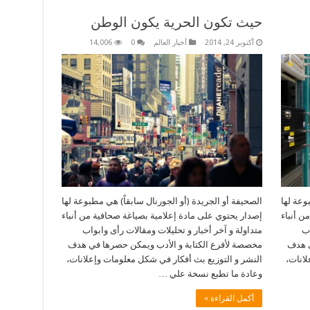
حيث تكون الحرية يكون الوطن
أكتوبر 24, 2014
أخبار العالم
0
14,006
وعة لها
الصحيفة أو الجريدة (أو الجورنال سابقاً) هي مطبوعة لها
ن أنباء
إصدار يحتوي على مادة إعلامية بصياغة صحافية من أنباء
اب
متداولة و آخر أخبار و تحليلات ومقالات رأى وابواب
ي هدف
مخصصة لأفرع الكتابة و الأدب ويمكن حصرها في هدف
لانات،
النشر و التوزيع بث أفكار في شكل معلومات وإعلانات،
وعادة ما تطبع نسخة علي …
أكمل القراءة »