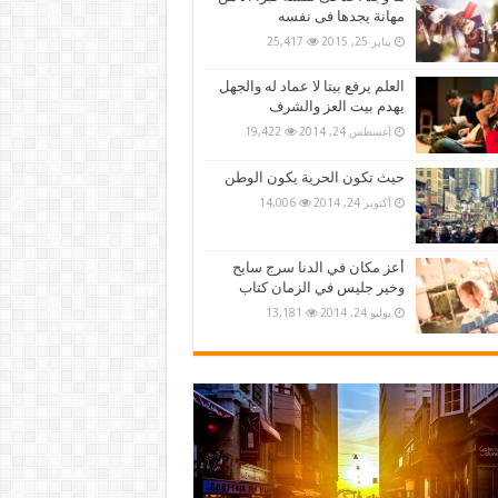
مهانة يجدها فى نفسه
يناير 25, 2015
25,417
العلم يرفع بيتا لا عماد له والجهل
يهدم بيت العز والشرف
أغسطس 24, 2014
19,422
حيث تكون الحرية يكون الوطن
أكتوبر 24, 2014
14,006
أعز مكان في الدنا سرج سابح
وخير جليس في الزمان كتاب
يوليو 24, 2014
13,181