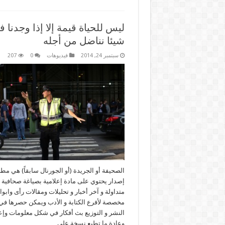
ليس للحياة قيمة إلا إذا وجدنا في
شيئا نناضل من أجله
سبتمبر 24, 2014
فيديوهات
0
207
الصحيفة أو الجريدة (أو الجورنال سابقاً) هي مطب
إصدار يحتوي على مادة إعلامية بصياغة صحافية م
متداولة و آخر أخبار و تحليلات ومقالات رأى وابو
مخصصة لأفرع الكتابة و الأدب ويمكن حصرها ف
النشر و التوزيع بث أفكار في شكل معلومات وإع
وعادة ما تطبع نسخة علي …