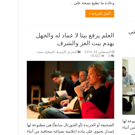
وعادة ما تطبع نسخة علي …
أكمل القراءة »
تى
العلم يرفع بيتا لا عماد له والجهل
يهدم بيت العز والشرف
أغسطس 24, 2014
الشرق الأوسط
,
المطبخ
,
صحة
19,422
0
وعة لها
الصحيفة أو الجريدة (أو الجورنال سابقاً) هي مطبوعة لها
ن أنباء
إصدار يحتوي على مادة إعلامية بصياغة صحافية من أنباء
اب