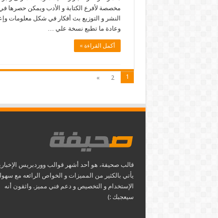
مخصصة لأفرع الكتابة و الأدب ويمكن حصرها ف
النشر و التوزيع بث أفكار في شكل معلومات وإع
وعادة ما تطبع نسخة علي …
أكمل القراءة »
1
»
2
قالب صحيفة، هو أحد أشهر قوالب ووردبريس الإخباري
يأتي بالكثير من المميزات و الخواص الرائعه مع سهول
الإستخدام و التخصيص و دعم فني مميز. واثقون أنه
سيعجبك :)