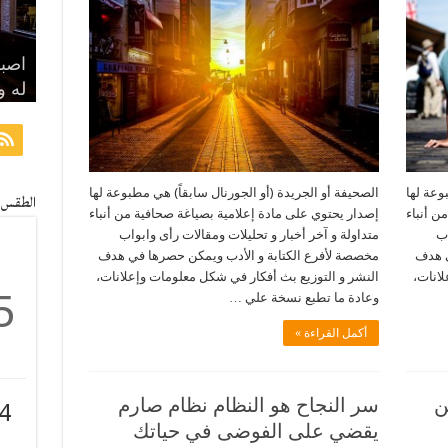
وإذا
اصبر
ما و
سر ا
له و
مراد
يجد
على
مراج
وعة لها
الصحيفة أو الجريدة (أو الجورنال سابقاً) هي مطبوعة لها
الطقس
ن أنباء
إصدار يحتوي على مادة إعلامية بصياغة صحافية من أنباء
اب
متداولة و آخر أخبار و تحليلات ومقالات رأى وابواب
ي هدف
مخصصة لأفرع الكتابة و الأدب ويمكن حصرها في هدف
لانات،
النشر و التوزيع بث أفكار في شكل معلومات وإعلانات،
5
وعادة ما تطبع نسخة علي …
أكمل القراءة »
ن
سر النجاح هو النظام نظام صارم
4
يقضي على الفوضى في حياتك