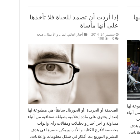
ها
إذا أردت أن تصمد للحياة فلا تأخذها
على أنها مأساة
سبتمبر 24, 2014
أخبار العالم
,
المال و الأعمال
,
صحة
198
0
وعة لها
الصحيفة أو الجريدة (أو الجورنال سابقاً) هي مطبوعة لها
ن أنباء
إصدار يحتوي على مادة إعلامية بصياغة صحافية من أنباء
اب
متداولة و آخر أخبار و تحليلات ومقالات رأى وابواب
ي هدف
مخصصة لأفرع الكتابة و الأدب ويمكن حصرها في هدف
لانات،
النشر و التوزيع بث أفكار في شكل معلومات وإعلانات،