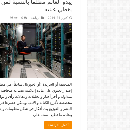
يبدو العالم مظلما بالنسبة لمن
يغطي عينيه
أكتوبر 24, 2014
الرياضة
0
193
الصحيفة أو الجريدة (أو الجورنال سابقاً) هي مطب
إصدار يحتوي على مادة إعلامية بصياغة صحافية م
متداولة و آخر أخبار و تحليلات ومقالات رأى وابو
مخصصة لأفرع الكتابة و الأدب ويمكن حصرها ف
النشر و التوزيع بث أفكار في شكل معلومات وإع
وعادة ما تطبع نسخة علي …
أكمل القراءة »