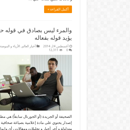
أكمل القراءة »
والمرء ليس بصادق في قوله ح
يؤيد قوله بفعاله
أغسطس 24, 2014
أخبار العالم
,
الأزياء و الموضة
12,311
0
الصحيفة أو الجريدة (أو الجورنال سابقاً) هي مطب
إصدار يحتوي على مادة إعلامية بصياغة صحافية م
متداولة و آخر أخبار و تحليلات ومقالات رأى وابو