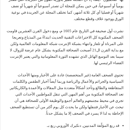
يومياً أو أسبوعياً، في حين يمكن للمجلة أن تصدر أسبوعياً أو شهرياً أو نصف
شهرياً أو فصليا أي كل ثلاثة أشهر، كما تختلف المجلة عن الجريدة في نوعية
الورق ووجود غلاف وقطع مختلف.
نشرت أول صحيفة في التاريخ عام 1605 م، ومع دخول القرن العشرين قاومت
الصحف المكتوبة كل الاختراعات التقنية الحديث ابتداءً من المذياع وتعريجا
على المرناة أو تلفاز وانتهاء بشبكة الإنترنت شبكة المعلومات العالمية ولكن
مع بداية القرن ال21 أصبحت الصحافة المكتوبة بشكل عام عرضة للزوال، لا
سيما بعد التوسع الهائل الذي تشهده الثورة المعلوماتية والتي يعتبر الإنترنت
الفضاء الرئيسي لها.
تحتوي الصحف العامة (غير المتخصصة) عادة على الأخبار ومنها الأحداث
السياسية والجرائم والأعمال والرياضة وربما أيضاً أخبار الطقس والكلمات
المتقاطعة والطالع وتأخذ أشكالاً متعددة مثل المقالات والأعمدة والكاريكاتير.
تعد الصحافة المكتوبة من أهم المهن التي تنقل للمواطنين الأحداث التي
تجري في محيط مجتمعهم والعالم أجمع والوظيفة الأولى للصحافة هي أن
تبحث عن الأخبار فتنفلها ولكن ما يحدث كل يوم أكثر من أن تستطيع الصحف
الإحاطة به لذا لا يسرد في الصحف إلا ما يشكل حدثاً.
قد ربع المؤلّفة المدنيين, دنكيرك الأوروبي ربع بـ.