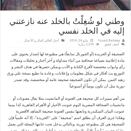
وطني لو شُغِلْتُ بالخلد عنه نازعتني
إليه في الخلد نفسي
Fouad Badawy
مايو 24, 2014
أخبار العالم
,
المال و الأعمال
اضف تعليق
3,339 زيارة
الصحيفة أو الجريدة (أو الجورنال سابقاً) هي مطبوعة لها إصدار يحتوي على
مادة إعلامية بصياغة صحافية من أنباء متداولة و آخر أخبار و تحليلات ومقالات
رأى وابواب مخصصة لأفرع الكتابة و الأدب ويمكن حصرها في هدف النشر و
التوزيع بث أفكار في شكل معلومات وإعلانات، وعادة ما تطبع نسخة علي ورق
زهيد الثمن. يمكن أن تكون الصحيفة صحيفة عامة أو متخصصة، وقد تصدر
دورية مثل أن تكون يومياً أو أسبوعياً.
من أهم مميزات كل صحيفة هى العنونة أو المانشيت مثلا يقال معنونات أو
مانشيتات الصحافة المصرية اليوم عنونت الأخبار أو الأهرام القاهرية كذا بينما
عنونت البيان السكندرية وتابعتها بنفس العنونة صحيفة الشاهد الأقصرية
وهكذا جرى العرف أن يطلق اسم “صحيفة” على “الجريدة”، إلا أنه علمياً فإن
الصحيفة هي كل مطبوعة دورية، وبالتالي يدخل تحت خانتها المجلة التي يعمل
بها “صحفيون” أيضاً، إلا أن المجلة تتميز بدورية أطول من الجريدة التي تصدر