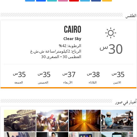
الطقس
Cairo
Clear Sky
30
س
الرطوبة: 42%
الرياح: 2كيلومتر/ساعة ش.ش.غ
العظمى 30 • الصغرى 30
35
35
37
38
35
س
س
س
س
س
الاثنين
الثلاثاء
الأربعاء
الخميس
الجمعة
أخبار في صور