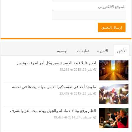
الموقع الإلكتروني
الأشهر
الأخيرة
تعليقات
الوسوم
اصبر قليلا فبعد العسر تيسير وكل أمر له وقت وتدبير
يناير 26, 2015
35,255
ما وجد أحد فى نفسه كبرا الا من مهانة يجدها فى نفسه
يناير 25, 2015
25,418
العلم يرفع بيتا لا عماد له والجهل يهدم بيت العز والشرف
أغسطس 24, 2014
19,423