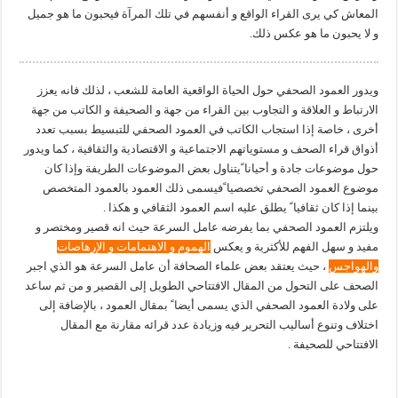
المعاش كي يرى القراء الواقع و أنفسهم في تلك المرآة فيحبون ما هو جميل
و لا يحبون ما هو عكس ذلك.
ويدور العمود الصحفي حول الحياة الواقعية العامة للشعب ، لذلك فانه يعزز
الارتباط و العلاقة و التجاوب بين القراء من جهة و الصحيفة و الكاتب من جهة
أخرى ، خاصة إذا استجاب الكاتب في العمود الصحفي للتبسيط بسبب تعدد
أذواق قراء الصحف و مستوياتهم الاجتماعية و الاقتصادية والثقافية ، كما ويدور
حول موضوعات جادة و أحيانا ًيتناول بعض الموضوعات الطريفة وإذا كان
موضوع العمود الصحفي تخصصيا ًفيسمى ذلك العمود بالعمود المتخصص
بينما إذا كان ثقافيا ً يطلق عليه اسم العمود الثقافي و هكذا .
ويلتزم العمود الصحفي بما يفرضه عامل السرعة حيث انه قصير ومختصر و
مفيد و سهل الفهم للأكثرية و يعكس
الهموم و الاهتمامات و الإرهاصات
والهواجس
، حيث يعتقد بعض علماء الصحافة أن عامل السرعة هو الذي اجبر
الصحف على التحول من المقال الافتتاحي الطويل إلى القصير و من ثم ساعد
على ولادة العمود الصحفي الذي يسمى أيضا ً بمقال العمود ، بالإضافة إلى
اختلاف وتنوع أساليب التحرير فيه وزيادة عدد قرائه مقارنة مع المقال
الافتتاحي للصحيفة .