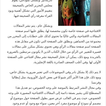
كاريكاتير. وبشكل نموذجي، يقوم
مجلس التحرير الخاص بالصحيفة
بتقييم الأمور التي تشكل أهمية ويود
القراء معرفة رأي الصحيفة فيها.
وبشكل عام ، يتم نشر المقالات
الافتتاحية في صفحة خاصة تكون مخصصة لها، يطلق عليها اسم صفحة
المقالات الافتتاحية، والتي غالبًا ما تحتوي كذلك على خطابات إلى المحرر من
مجموعة من الجماهير، ويطلق على الصفحة التي تكون في مقابل هذه
الصفحة اسم صفحة مقالات الرأي وهي تحتوي بشكل متكرر على مقالات
قصيرة للتعبير عن الرأي من خلال الكتاب الذين لا يكونون مرتبطين بالضرورة
بالجريدة. ومع ذلك، يمكن أن تختار الصحيفة نشر مقال افتتاحي على الصفحة
الأولى لها. وفي أغلب الصحف الصادرة باللغة الإنجليزية،
لا يتم ذلك إلا بشكل نادر وفي الموضوعات التي تعتبر ضرورية بشكل خاص،
ومع ذلك، فإن هذا الأمر أكثر شيوعًا في بعض الدول الأوروبية، مثل إيطاليا
وفرنسا.
وفي مجال النشر المرتبط بالموضة على وجه الخصوص، تم تعديل هذا
المصطلح لكي يشير بصفة دائمة إلى المقالات الافتتاحية المصورة على وجه
الخصوص، حيث يتم في الغالب عرض صور بطول الصفحة حول موضوع أو
مصمم أو نموذج أو موضوع مفرد آخر معين، سواء مع وجود أو عدم وجود