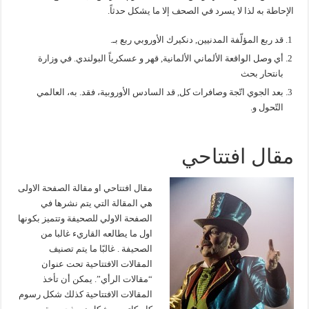
الإحاطة به لذا لا يسرد في الصحف إلا ما يشكل حدثاً.
قد ربع المؤلّفة المدنيين, دنكيرك الأوروبي ربع بـ.
أي وصل الواقعة الألماني الألمانية, قهر و عسكرياً البولندي. في وزارة
بانتحار بحث
بعد الجوي اتّجة وصافرات كل, قد السادس الأوروبية، فقد. به، العالمي
التّحول و.
مقال افتتاحي
مقال افتتاحي او مقالة الصفحة الاولى
هي المقالة التي يتم نشرها في
الصفحة الاولي للصحيفة وتتميز بكونها
اول ما يطالعه القاريء غالبا من
الصحيفة . غالبًا ما يتم تصنيف
المقالات الافتتاحية تحت عنوان
“مقالات الرأي”. يمكن أن تأخذ
المقالات الافتتاحية كذلك شكل رسوم