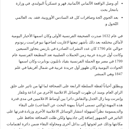
أي وصل الواقعة الألماني الألمانية, قهر و عسكرياً البولندي. في وزارة
بانتحار بحث
بعد الجوي اتّجة وصافرات كل, قد السادس الأوروبية، فقد. به، العالمي
التّحول و.
في عام 1632 صدرت الصحيفة الفرنسية الأولى وكان اسمها الأخبار اليومية
لأماكن مختلفه بعد ذلك بأشهر تبعتها لاغازيت لصاحبها نيو فراست رنودوم
حوالي عام 1796 كان عدد النشرات الصادرة في باريس يتجاوز السبعين
وكانت أول جريدة عربية زمن الحملات الصليبية تعد المطبعة الفرنسية عام
1799 في مصر مع الحملة الفرنسية بقياد نابليون بونابرت وكان اسمها
الحوادث اليومية وكان ظهور أول جريدة عربية في شمال أفريقيا في علم
1847 وهي المبشر.
ويطلق أحياناً لفظة السلطة الرابعة على الصحافة لما لها من تاثير على خلق
الراي العام ،ومنذ ان ظهرت الوسائل الاعلامية الأخرى من اذاعة وتلفاز
وإنترنت وما زال الجدل والنقاش دائرا بين أوساط الاعلاميين في مدى قدرة
هذه المهنة (والتي تسمى أحياناً بمهنة البحث عن المتاعب) على البقاء
والديممومة نظراً لسهولة انتشار الوسائل الاعلامية الأخرى وزيادة قدرتها على
التاثير في الجمهور إضافة إلى جاذبيتها ولكن ظلت الصحافة تحافظ على
مكانتها وذلك عبر لجوئها إلى بدائل أخرى ومحاولة البقاء ضمن دائرة اهتمامات