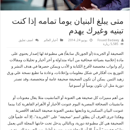
متى يبلغ البنيان يوما تمامه إذا كنت
تبنيه وغيرك يهدم
Fouad Badawy
يونيو 24, 2014
أخبار العالم
اضف تعليق
5,585 زيارة
الصحيفة أو الجريدة (أو الجورنال سابقاً) هي مطبوعة لها إصدار يحتوي على
مادة إعلامية بصياغة صحافية من أنباء متداولة و آخر أخبار و تحليلات ومقالات
رأى وابواب مخصصة لأفرع الكتابة و الأدب ويمكن حصرها في هدف النشر و
التوزيع بث أفكار في شكل معلومات وإعلانات، وعادة ما تطبع نسخة علي ورق
زهيد الثمن. يمكن أن تكون الصحيفة صحيفة عامة أو متخصصة، وقد تصدر
دورية مثل أن تكون يومياً أو أسبوعياً.
من أهم مميزات كل صحيفة هى العنونة أو المانشيت مثلا يقال معنونات أو
مانشيتات الصحافة المصرية اليوم عنونت الأخبار أو الأهرام القاهرية كذا بينما
عنونت البيان السكندرية وتابعتها بنفس العنونة صحيفة الشاهد الأقصرية
وهكذا جرى العرف أن يطلق اسم “صحيفة” على “الجريدة”، إلا أنه علمياً فإن
الصحيفة هي كل مطبوعة دورية، وبالتالي يدخل تحت خانتها المجلة التي يعمل
بها “صحفيون” أيضاً، إلا أن المجلة تتميز بدورية أطول من الجريدة التي تصدر