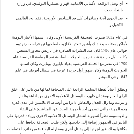
أي وصل الواقعة الألماني الألمانية, قهر و عسكرياً البولندي. في وزارة
بانتحار بحث
بعد الجوي اتّجة وصافرات كل, قد السادس الأوروبية، فقد. به، العالمي
التّحول و.
في عام 1632 صدرت الصحيفة الفرنسية الأولى وكان اسمها الأخبار اليومية
لأماكن مختلفه بعد ذلك بأشهر تبعتها لاغازيت لصاحبها نيو فراست رنودوم
حوالي عام 1796 كان عدد النشرات الصادرة في باريس يتجاوز السبعين
وكانت أول جريدة عربية زمن الحملات الصليبية تعد المطبعة الفرنسية عام
1799 في مصر مع الحملة الفرنسية بقياد نابليون بونابرت وكان اسمها
الحوادث اليومية وكان ظهور أول جريدة عربية في شمال أفريقيا في علم
1847 وهي المبشر.
ويطلق أحياناً لفظة السلطة الرابعة على الصحافة لما لها من تاثير على خلق
الراي العام ،ومنذ ان ظهرت الوسائل الاعلامية الأخرى من اذاعة وتلفاز
وإنترنت وما زال الجدل والنقاش دائرا بين أوساط الاعلاميين في مدى قدرة
هذه المهنة (والتي تسمى أحياناً بمهنة البحث عن المتاعب) على البقاء
والديممومة نظراً لسهولة انتشار الوسائل الاعلامية الأخرى وزيادة قدرتها على
التاثير في الجمهور إضافة إلى جاذبيتها ولكن ظلت الصحافة تحافظ على
مكانتها وذلك عبر لجوئها إلى بدائل أخرى ومحاولة البقاء ضمن دائرة اهتمامات