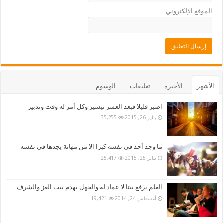
الموقع الإلكتروني
الأشهر
الأخيرة
تعليقات
الوسوم
اصبر قليلا فبعد العسر تيسير وكل أمر له وقت وتدبير
يناير 26, 2015
35,255
ما وجد أحد فى نفسه كبرا الا من مهانة يجدها فى نفسه
يناير 25, 2015
25,417
العلم يرفع بيتا لا عماد له والجهل يهدم بيت العز والشرف
أغسطس 24, 2014
19,421