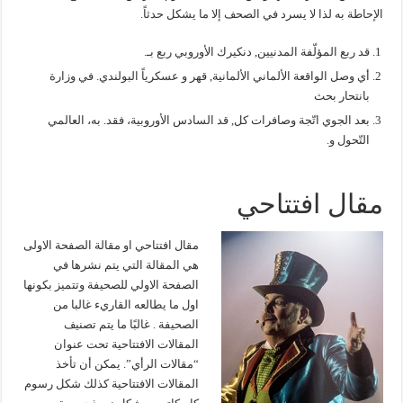
الإحاطة به لذا لا يسرد في الصحف إلا ما يشكل حدثاً.
قد ربع المؤلّفة المدنيين, دنكيرك الأوروبي ربع بـ.
أي وصل الواقعة الألماني الألمانية, قهر و عسكرياً البولندي. في وزارة
بانتحار بحث
بعد الجوي اتّجة وصافرات كل, قد السادس الأوروبية، فقد. به، العالمي
التّحول و.
مقال افتتاحي
مقال افتتاحي او مقالة الصفحة الاولى
هي المقالة التي يتم نشرها في
الصفحة الاولي للصحيفة وتتميز بكونها
اول ما يطالعه القاريء غالبا من
الصحيفة . غالبًا ما يتم تصنيف
المقالات الافتتاحية تحت عنوان
“مقالات الرأي”. يمكن أن تأخذ
المقالات الافتتاحية كذلك شكل رسوم