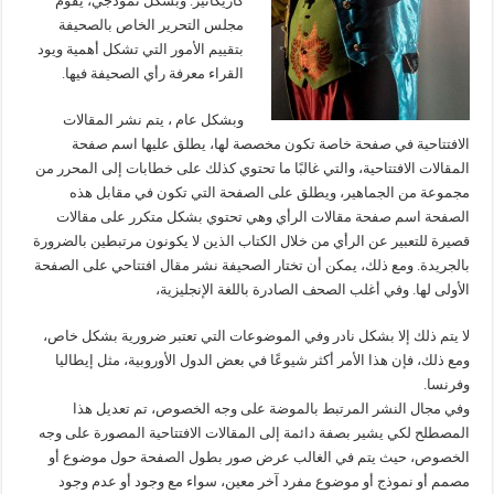
كاريكاتير. وبشكل نموذجي، يقوم
مجلس التحرير الخاص بالصحيفة
بتقييم الأمور التي تشكل أهمية ويود
القراء معرفة رأي الصحيفة فيها.
وبشكل عام ، يتم نشر المقالات
الافتتاحية في صفحة خاصة تكون مخصصة لها، يطلق عليها اسم صفحة
المقالات الافتتاحية، والتي غالبًا ما تحتوي كذلك على خطابات إلى المحرر من
مجموعة من الجماهير، ويطلق على الصفحة التي تكون في مقابل هذه
الصفحة اسم صفحة مقالات الرأي وهي تحتوي بشكل متكرر على مقالات
قصيرة للتعبير عن الرأي من خلال الكتاب الذين لا يكونون مرتبطين بالضرورة
بالجريدة. ومع ذلك، يمكن أن تختار الصحيفة نشر مقال افتتاحي على الصفحة
الأولى لها. وفي أغلب الصحف الصادرة باللغة الإنجليزية،
لا يتم ذلك إلا بشكل نادر وفي الموضوعات التي تعتبر ضرورية بشكل خاص،
ومع ذلك، فإن هذا الأمر أكثر شيوعًا في بعض الدول الأوروبية، مثل إيطاليا
وفرنسا.
وفي مجال النشر المرتبط بالموضة على وجه الخصوص، تم تعديل هذا
المصطلح لكي يشير بصفة دائمة إلى المقالات الافتتاحية المصورة على وجه
الخصوص، حيث يتم في الغالب عرض صور بطول الصفحة حول موضوع أو
مصمم أو نموذج أو موضوع مفرد آخر معين، سواء مع وجود أو عدم وجود