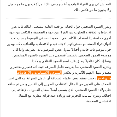
المعاش كي يرى القراء الواقع و أنفسهم في تلك المرآة فيحبون ما هو جميل
و لا يحبون ما هو عكس ذلك.
ويدور العمود الصحفي حول الحياة الواقعية العامة للشعب ، لذلك فانه يعزز
الارتباط و العلاقة و التجاوب بين القراء من جهة و الصحيفة و الكاتب من جهة
أخرى ، خاصة إذا استجاب الكاتب في العمود الصحفي للتبسيط بسبب تعدد
أذواق قراء الصحف و مستوياتهم الاجتماعية و الاقتصادية والثقافية ، كما ويدور
حول موضوعات جادة و أحيانا ًيتناول بعض الموضوعات الطريفة وإذا كان
موضوع العمود الصحفي تخصصيا ًفيسمى ذلك العمود بالعمود المتخصص
بينما إذا كان ثقافيا ً يطلق عليه اسم العمود الثقافي و هكذا .
ويلتزم العمود الصحفي بما يفرضه عامل السرعة حيث انه قصير ومختصر و
مفيد و سهل الفهم للأكثرية و يعكس
الهموم و الاهتمامات و الإرهاصات
والهواجس
، حيث يعتقد بعض علماء الصحافة أن عامل السرعة هو الذي اجبر
الصحف على التحول من المقال الافتتاحي الطويل إلى القصير و من ثم ساعد
على ولادة العمود الصحفي الذي يسمى أيضا ً بمقال العمود ، بالإضافة إلى
اختلاف وتنوع أساليب التحرير فيه وزيادة عدد قرائه مقارنة مع المقال
الافتتاحي للصحيفة .