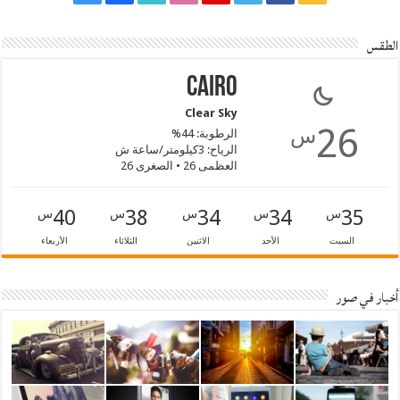
الطقس
Cairo
Clear Sky
26
س
الرطوبة: 44%
الرياح: 3كيلومتر/ساعة ش
العظمى 26 • الصغرى 26
40
38
34
34
35
س
س
س
س
س
السبت
الأحد
الاثنين
الثلاثاء
الأربعاء
أخبار في صور