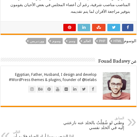
المناصب مناصب شرفية، رغم أن أعضاء المجلس في بعض الأحيان يقومون
بتوفير مراجعة الأقران لما يتم تقديمه.
الوسوم
HTML
PHP
العالم
وسم
وسوم
ووردبريس
عن Fouad Badawy
Egyptian, Father, Husband, I design and develop
#WordPress themes & plugins, founder of @tielabs
السابق
وطني لو شُغِلْتُ بالخلد عنه نازعتني
إليه في الخلد نفسي
التالي
إذا الشعب يوما أراد الحياة فلا بد أن