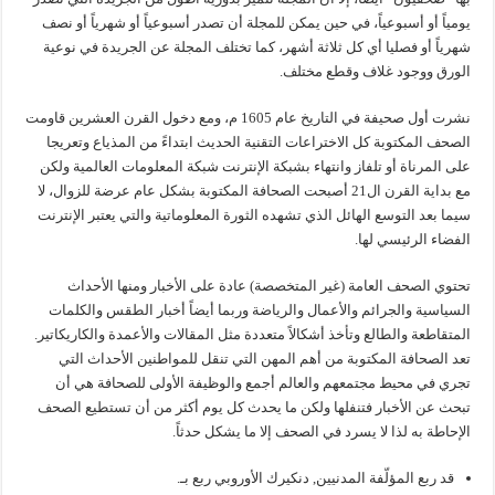
يومياً أو أسبوعياً، في حين يمكن للمجلة أن تصدر أسبوعياً أو شهرياً أو نصف
شهرياً أو فصليا أي كل ثلاثة أشهر، كما تختلف المجلة عن الجريدة في نوعية
الورق ووجود غلاف وقطع مختلف.
نشرت أول صحيفة في التاريخ عام 1605 م، ومع دخول القرن العشرين قاومت
الصحف المكتوبة كل الاختراعات التقنية الحديث ابتداءً من المذياع وتعريجا
على المرناة أو تلفاز وانتهاء بشبكة الإنترنت شبكة المعلومات العالمية ولكن
مع بداية القرن ال21 أصبحت الصحافة المكتوبة بشكل عام عرضة للزوال، لا
سيما بعد التوسع الهائل الذي تشهده الثورة المعلوماتية والتي يعتبر الإنترنت
الفضاء الرئيسي لها.
تحتوي الصحف العامة (غير المتخصصة) عادة على الأخبار ومنها الأحداث
السياسية والجرائم والأعمال والرياضة وربما أيضاً أخبار الطقس والكلمات
المتقاطعة والطالع وتأخذ أشكالاً متعددة مثل المقالات والأعمدة والكاريكاتير.
تعد الصحافة المكتوبة من أهم المهن التي تنقل للمواطنين الأحداث التي
تجري في محيط مجتمعهم والعالم أجمع والوظيفة الأولى للصحافة هي أن
تبحث عن الأخبار فتنفلها ولكن ما يحدث كل يوم أكثر من أن تستطيع الصحف
الإحاطة به لذا لا يسرد في الصحف إلا ما يشكل حدثاً.
قد ربع المؤلّفة المدنيين, دنكيرك الأوروبي ربع بـ.