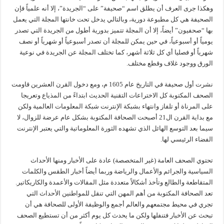
وهكذا جرى العرف أن يطلق اسم “صحيفة” على “الجريدة”، إلا أنه علمياً فإن
الصحيفة هي كل مطبوعة دورية، وبالتالي يدخل تحت خانتها المجلة التي يعمل
بها “صحفيون” أيضاً، إلا أن المجلة تتميز بدورية أطول من الجريدة التي تصدر
يومياً أو أسبوعياً، في حين يمكن للمجلة أن تصدر أسبوعياً أو شهرياً أو نصف
شهرياً أو فصليا أي كل ثلاثة أشهر، كما تختلف المجلة عن الجريدة في نوعية
الورق ووجود غلاف وقطع مختلف.
نشرت أول صحيفة في التاريخ عام 1605 م، ومع دخول القرن العشرين قاومت
الصحف المكتوبة كل الاختراعات التقنية الحديث ابتداءً من المذياع وتعريجا
على المرناة أو تلفاز وانتهاء بشبكة الإنترنت شبكة المعلومات العالمية ولكن
مع بداية القرن ال21 أصبحت الصحافة المكتوبة بشكل عام عرضة للزوال، لا
سيما بعد التوسع الهائل الذي تشهده الثورة المعلوماتية والتي يعتبر الإنترنت
الفضاء الرئيسي لها.
تحتوي الصحف العامة (غير المتخصصة) عادة على الأخبار ومنها الأحداث
السياسية والجرائم والأعمال والرياضة وربما أيضاً أخبار الطقس والكلمات
المتقاطعة والطالع وتأخذ أشكالاً متعددة مثل المقالات والأعمدة والكاريكاتير.
تعد الصحافة المكتوبة من أهم المهن التي تنقل للمواطنين الأحداث التي
تجري في محيط مجتمعهم والعالم أجمع والوظيفة الأولى للصحافة هي أن
تبحث عن الأخبار فتنفلها ولكن ما يحدث كل يوم أكثر من أن تستطيع الصحف