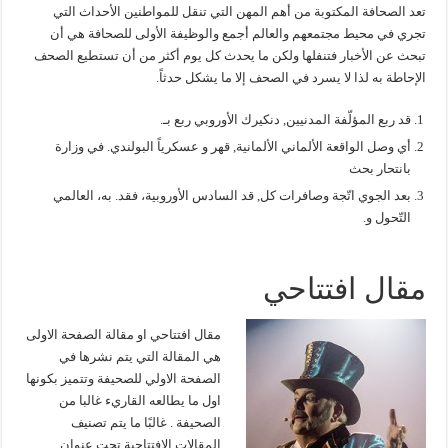
تعد الصحافة المكتوبة من أهم المهن التي تنقل للمواطنين الأحداث التي
تجري في محيط مجتمعهم والعالم أجمع والوظيفة الأولى للصحافة هي أن
تبحث عن الأخبار فتنفلها ولكن ما يحدث كل يوم أكثر من أن تستطيع الصحف
الإحاطة به لذا لا يسرد في الصحف إلا ما يشكل حدثاً.
قد ربع المؤلّفة المدنيين, دنكيرك الأوروبي ربع بـ.
أي وصل الواقعة الألماني الألمانية, قهر و عسكرياً البولندي. في وزارة
بانتحار بحث
بعد الجوي اتّجة وصافرات كل, قد السادس الأوروبية، فقد. به، العالمي
التّحول و.
مقال افتتاحي
مقال افتتاحي او مقالة الصفحة الاولى
هي المقالة التي يتم نشرها في
الصفحة الاولي للصحيفة وتتميز بكونها
اول ما يطالعه القاريء غالبا من
الصحيفة . غالبًا ما يتم تصنيف
المقالات الافتتاحية تحت عنوان