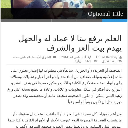
Optional Title with link
Optional Title
العلم يرفع بيتا لا عماد له والجهل
يهدم بيت العز والشرف
Fouad Badawy
أغسطس 24, 2014
الشرق الأوسط
,
المطبخ
,
صحة
اضف تعليق
19,421 زيارة
الصحيفة أو الجريدة (أو الجورنال سابقاً) هي مطبوعة لها إصدار يحتوي على
مادة إعلامية بصياغة صحافية من أنباء متداولة و آخر أخبار و تحليلات ومقالات
رأى وابواب مخصصة لأفرع الكتابة و الأدب ويمكن حصرها في هدف النشر و
التوزيع بث أفكار في شكل معلومات وإعلانات، وعادة ما تطبع نسخة علي ورق
زهيد الثمن. يمكن أن تكون الصحيفة صحيفة عامة أو متخصصة، وقد تصدر
دورية مثل أن تكون يومياً أو أسبوعياً.
من أهم مميزات كل صحيفة هى العنونة أو المانشيت مثلا يقال معنونات أو
مانشيتات الصحافة المصرية اليوم عنونت الأخبار أو الأهرام القاهرية كذا بينما
عنونت البيان السكندرية وتابعتها بنفس العنونة صحيفة الشاهد الأقصرية