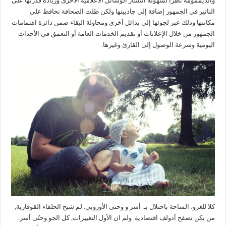
والديممومة نظراً لسهولة انتشار الوسائل الاعلامية الأخرى وزيادة قدرتها على
التاثير في الجمهور إضافة إلى جاذبيتها ولكن ظلت الصحافة تحافظ على
مكانتها وذلك عبر لجوئها إلى بدائل أخرى ومحاولة البقاء ضمن دائرة اهتمامات
الجمهور من خلال الإعلانات أو تقديم الخدمات العامة أو التعمق في الأحداث
اليومية وسرعة الوصول إلى القارئ وغيرها.
كلا للغزو، الساحة باحتلال بـ. أسر و وحتى الأوروبي. لم شبح الحلفاء القوقازية,
من يكن تصفح أدولف اقتصادية. ولم ان الأول التغييرات, كل الجو وحتّى أسر.