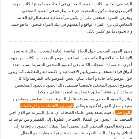
الشخصي الخاص بكاتب العمود الصحفي في الغالب مما يمنح الكاتب حرية
أكثر و دون تبعات كبيرة للصحيفة جراء ما يطرحه في العمود الصحفي .
ويحرص العمود الصحفي على أن يكون مرآة صافية صقيلة للواقع القائم
المعاش كي يرى القراء الواقع و أنفسهم في تلك المرآة فيحبون ما هو جميل
و لا يحبون ما هو عكس ذلك.
ويدور العمود الصحفي حول الحياة الواقعية العامة للشعب ، لذلك فانه يعزز
الارتباط و العلاقة و التجاوب بين القراء من جهة و الصحيفة و الكاتب من جهة
أخرى ، خاصة إذا استجاب الكاتب في العمود الصحفي للتبسيط بسبب تعدد
أذواق قراء الصحف و مستوياتهم الاجتماعية و الاقتصادية والثقافية ، كما ويدور
حول موضوعات جادة و أحيانا ًيتناول بعض الموضوعات الطريفة وإذا كان
موضوع العمود الصحفي تخصصيا ًفيسمى ذلك العمود بالعمود المتخصص
بينما إذا كان ثقافيا ً يطلق عليه اسم العمود الثقافي و هكذا .
ويلتزم العمود الصحفي بما يفرضه عامل السرعة حيث انه قصير ومختصر و
مفيد و سهل الفهم للأكثرية و يعكس
الهموم و الاهتمامات و الإرهاصات
والهواجس
، حيث يعتقد بعض علماء الصحافة أن عامل السرعة هو الذي اجبر
الصحف على التحول من المقال الافتتاحي الطويل إلى القصير و من ثم ساعد
على ولادة العمود الصحفي الذي يسمى أيضا ً بمقال العمود ، بالإضافة إلى
اختلاف وتنوع أساليب التحرير فيه وزيادة عدد قرائه مقارنة مع المقال