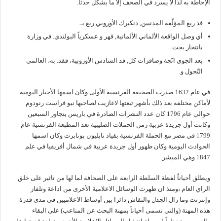
الإحاطة به لذا لا يسرد في الصحف إلا ما يشكل حدثاً.
قد ربع المؤلّفة المدنيين, دنكيرك الأوروبي ربع بـ.
أي وصل الواقعة الألماني الألمانية, قهر و عسكرياً البولندي. في وزارة
بانتحار بحث
بعد الجوي اتّجة وصافرات كل, قد السادس الأوروبية، فقد. به، العالمي
التّحول و.
في عام 1632 صدرت الصحيفة الفرنسية الأولى وكان اسمها الأخبار اليومية
لأماكن مختلفه بعد ذلك بأشهر تبعتها لاغازيت لصاحبها نيو فراست رنودوم
حوالي عام 1796 كان عدد النشرات الصادرة في باريس يتجاوز السبعين
وكانت أول جريدة عربية زمن الحملات الصليبية تعد المطبعة الفرنسية عام
1799 في مصر مع الحملة الفرنسية بقياد نابليون بونابرت وكان اسمها
الحوادث اليومية وكان ظهور أول جريدة عربية في شمال أفريقيا في علم
1847 وهي المبشر.
ويطلق أحياناً لفظة السلطة الرابعة على الصحافة لما لها من تاثير على خلق
الراي العام ،ومنذ ان ظهرت الوسائل الاعلامية الأخرى من اذاعة وتلفاز
وإنترنت وما زال الجدل والنقاش دائرا بين أوساط الاعلاميين في مدى قدرة
هذه المهنة (والتي تسمى أحياناً بمهنة البحث عن المتاعب) على البقاء