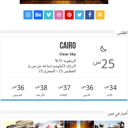
الطقس
Cairo
Clear Sky
25
س
الرطوبة: 73%
الرياح: 3كيلومتر/ساعة ش.ش.غ
العظمى 25 • الصغرى 25
36
38
37
36
34
س
س
س
س
س
الأحد
الاثنين
الثلاثاء
الأربعاء
الخميس
أخبار في صور