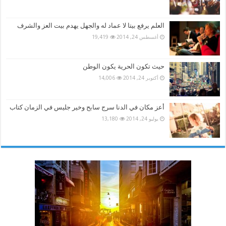
العلم يرفع بيتا لا عماد له والجهل يهدم بيت العز والشرف
أغسطس 24, 2014
19,419
حيث تكون الحرية يكون الوطن
أكتوبر 24, 2014
14,006
أعز مكان في الدنا سرج سابح وخير جليس في الزمان كتاب
يوليو 24, 2014
13,180