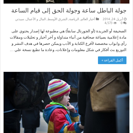
جولة الباطل ساعة وجولة الحق إلى قيام الساعة
أبريل 24, 2014
أخبار العالم
,
الرياضة
,
الشرق الأوسط
,
المال و الأعمال
,
سيدتي
4,573
0
الصحيفة أو الجريدة (أو الجورنال سابقاً) هي مطبوعة لها إصدار يحتوي على
مادة إعلامية بصياغة صحافية من أنباء متداولة و آخر أخبار و تحليلات ومقالات
رأى وابواب مخصصة لأفرع الكتابة و الأدب ويمكن حصرها في هدف النشر و
التوزيع بث أفكار في شكل معلومات وإعلانات، وعادة ما تطبع نسخة علي …
أكمل القراءة »