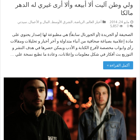
ولي وطن آليت ألا أبيعه وألا أرى غيري له الدهر
مالكا
مايو 24, 2014
أخبار العالم
,
الرياضة
,
الشرق الأوسط
,
المال و الأعمال
,
سيدتي
5,857
0
الصحيفة أو الجريدة (أو الجورنال سابقاً) هي مطبوعة لها إصدار يحتوي على
مادة إعلامية بصياغة صحافية من أنباء متداولة و آخر أخبار و تحليلات ومقالات
رأى وابواب مخصصة لأفرع الكتابة و الأدب ويمكن حصرها في هدف النشر و
التوزيع بث أفكار في شكل معلومات وإعلانات، وعادة ما تطبع نسخة علي …
أكمل القراءة »