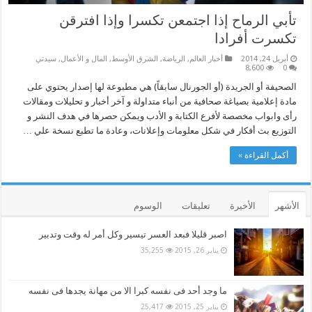
تأبي الرماح إذا اجتمعن تكسرا وإذا افترقن
تكسرت أفرادا
أبريل 24, 2014
أخبار العالم
,
الرياضة
,
الشرق الأوسط
,
المال و الأعمال
,
سيدتي
8,600
0
الصحيفة أو الجريدة (أو الجورنال سابقاً) هي مطبوعة لها إصدار يحتوي على
مادة إعلامية بصياغة صحافية من أنباء متداولة و آخر أخبار و تحليلات ومقالات
رأى وابواب مخصصة لأفرع الكتابة و الأدب ويمكن حصرها في هدف النشر و
التوزيع بث أفكار في شكل معلومات وإعلانات، وعادة ما تطبع نسخة علي …
أكمل القراءة »
الأشهر
الأخيرة
تعليقات
الوسوم
اصبر قليلا فبعد العسر تيسير وكل أمر له وقت وتدبير
يناير 26, 2015
35,255
ما وجد أحد فى نفسه كبرا الا من مهانة يجدها فى نفسه
يناير 25, 2015
25,417