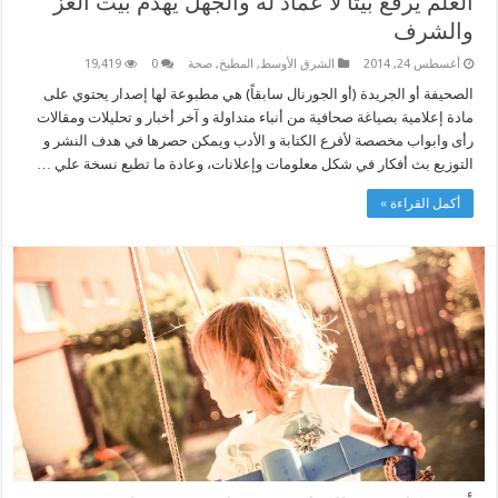
العلم يرفع بيتا لا عماد له والجهل يهدم بيت العز
والشرف
أغسطس 24, 2014
الشرق الأوسط
,
المطبخ
,
صحة
0
19,419
الصحيفة أو الجريدة (أو الجورنال سابقاً) هي مطبوعة لها إصدار يحتوي على
مادة إعلامية بصياغة صحافية من أنباء متداولة و آخر أخبار و تحليلات ومقالات
رأى وابواب مخصصة لأفرع الكتابة و الأدب ويمكن حصرها في هدف النشر و
التوزيع بث أفكار في شكل معلومات وإعلانات، وعادة ما تطبع نسخة علي …
أكمل القراءة »