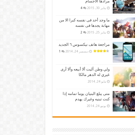
مرادها الأجسام
يناير 30, 2015
4
ما وجد أحد فى نفسه كبرا الا من
مهانة يجدها فى نفسه
يناير 25, 2015
2
مراجعة هاتف نيكسوس ٦ الجديد
ديسمبر 24, 2014
1
ولي وطن آليت ألا أبيعه وألا أرى
غيري له الدهر مالكا
مايو 24, 2014
متى يبلغ البنيان يوما تمامه إذا
كنت تبنيه وغيرك يهدم
يونيو 24, 2014