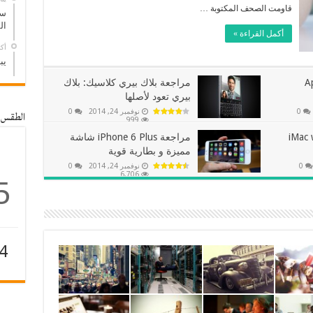
قاومت الصحف المكتوبة …
سر
ال
أكمل القراءة »
أكتوب
يب
وحي Apple
مراجعة بلاك بيري كلاسيك: بلاك
بيري تعود لأصلها
0
نوفمبر 24, 2014
0
الطقس
999
iMac with
مراجعة iPhone 6 Plus شاشة
مميزة و بطارية قوية
0
نوفمبر 24, 2014
0
6,706
5
4