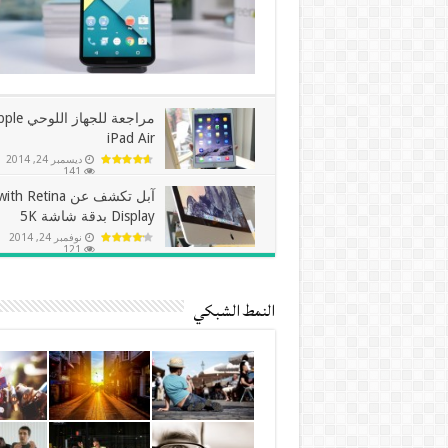
مراجعة للجهاز الل
iPad Air
ديسمبر 24, 2014
141
آبل تكشف عن  Retina
Display بدقة شاشة 5K
نوفمبر 24, 2014
121
النمط الشبكي