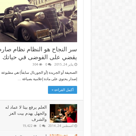
سر النجاح هو النظام نظام صارم
يقضي على الفوضى في حياتك
يناير 24, 2015
0
304
الصحيفة أو الجريدة (أو الجورنال سابقاً) هي مطبوعة ل
إصدار يحتوي على مادة إعلامية بصياغة …
أكمل القراءة »
العلم يرفع بيتا لا عماد له
والجهل يهدم بيت العز
والشرف
أغسطس 24, 2014
0
19,422