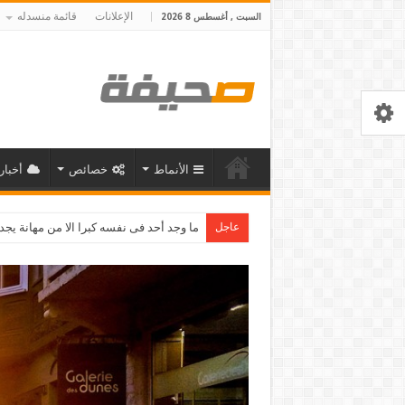
الإعلانات
قائمة منسدله
السبت , أغسطس 8 2026
الأنماط
خصائص
أخبار
عاجل
سر النجاح هو النظ