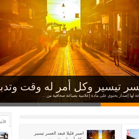
بالنسبة لمن يغطي عينيه
كبارا تعبت في مرادها الأجسام
عسر تيسير وكل أمر له وقت وتدبي
ه كبرا الا من مهانة يجدها فى 
ظام نظام صارم يقضي على الفو
وعة لها إصدار يحتوي على مادة إعلامية بصياغة صحافية من …
الأش
اصبر قليلا فبعد العسر تيسير