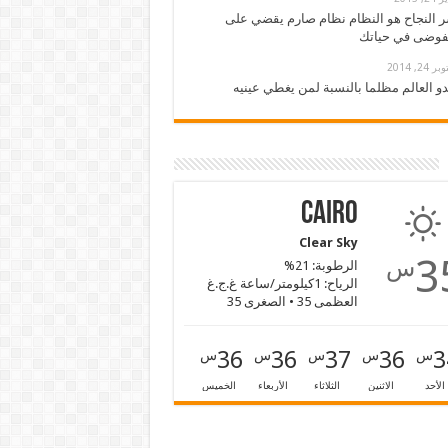
 النجاح هو النظام نظام صارم يقضي على
فوضى في حياتك
ر 24, 2014
دو العالم مظلما بالنسبة لمن يغطي عينيه
Cairo
Clear Sky
3
س
الرطوبة: 21%
الرياح: 1كيلومتر/ساعة غ.ج.غ
العظمى 35 • الصغرى 35
36
36
37
36
3
س
س
س
س
س
الأحد
الاثنين
الثلاثاء
الأربعاء
الخميس