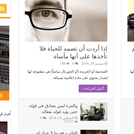
إذا أردت أن تصمد للحياة فلا
تأخذها على أنها مأساة
سبتمبر 24, 2014
0
198
ها
الصحيفة أو الجريدة (أو الجورنال سابقاً) هي مطبوعة لها
إصدار يحتوي على مادة إعلامية بصياغة …
أكمل القراءة »
والمرء ليس بصادق في قوله
حتى يؤيد قوله بفعاله
أخبار ف
أغسطس 24, 2014
0
12,311
العلم يرفع بيتا لا عماد له