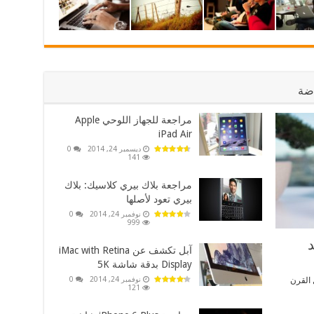
اضة
مراجعة للجهاز اللوحي Apple
iPad Air
ديسمبر 24, 2014
0
141
مراجعة بلاك بيري كلاسيك: بلاك
بيري تعود لأصلها
نوفمبر 24, 2014
0
999
آبل تكشف عن iMac with Retina
Display بدقة شاشة 5K
نوفمبر 24, 2014
0
 م، ومع دخول القرن
121