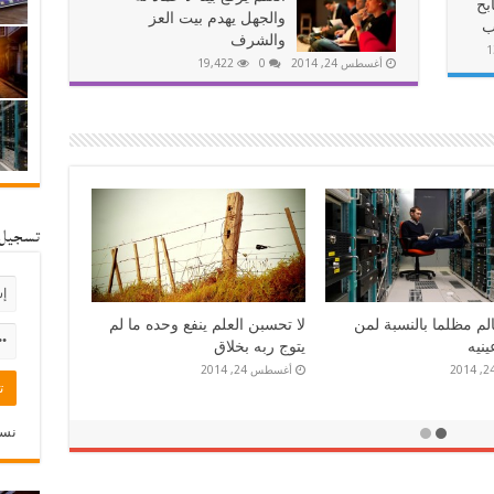
بح
والجهل يهدم بيت العز
ب
والشرف
1
أغسطس 24, 2014
0
19,422
تسجيل 
آليت ألا أبيعه وألا أرى
جولة الباطل ساعة وجولة الحق
الدهر مالكا
إلى قيام الساعة
أبريل 24, 2014
نسي