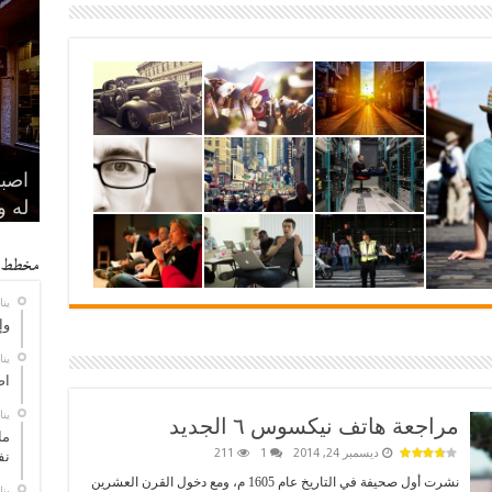
وإذا
اصبر
ما و
سر ا
له و
مراد
يجد
على
مراج
مخطط 
يناير 
وإ
يناير 
اص
يناير 
مراجعة هاتف نيكسوس ٦ الجديد
ما
ديسمبر 24, 2014
1
211
نف
نشرت أول صحيفة في التاريخ عام 1605 م، ومع دخول القرن العشرين
يناير 