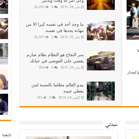
وكل أمر له وقت وتدبير
يناير 26, 2015
0
35,255
ما وجد أحد فى نفسه كبرا الا من
مهانة يجدها فى نفسه
يناير 25, 2015
2
25,417
سر النجاح هو النظام نظام صارم
يقضي على الفوضى في حياتك
يناير 24, 2015
0
304
ا إصدار
يبدو العالم مظلما بالنسبة لمن
يغطي عينيه
أكتوبر 24, 2014
0
193
سيدتي
تابعنا