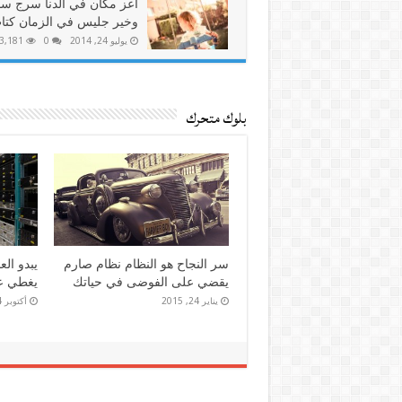
أعز مكان في الدنا سرج سا
وخير جليس في الزمان كتا
يوليو 24, 2014
0
3,181
بلوك متحرك
إذا الشعب يوما أراد الحياة فلا بد
ولي وطن 
أن يستجيب القدر
غيري له 
يونيو 24, 2014
مايو 24, 2014