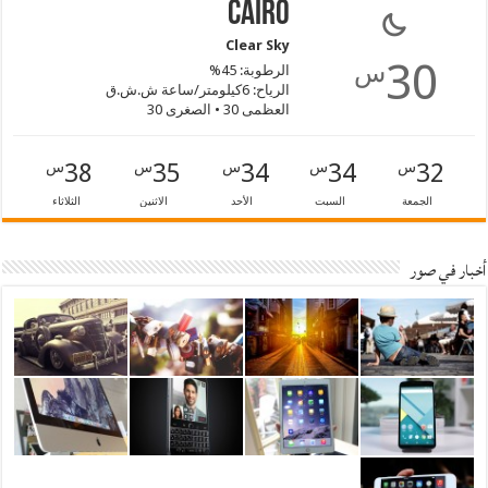
Cairo
Clear Sky
30
س
الرطوبة: 45%
الرياح: 6كيلومتر/ساعة ش.ش.ق‎
العظمى 30 • الصغرى 30
38
35
34
34
32
س
س
س
س
س
الجمعة
السبت
الأحد
الاثنين
الثلاثاء
أخبار في صور