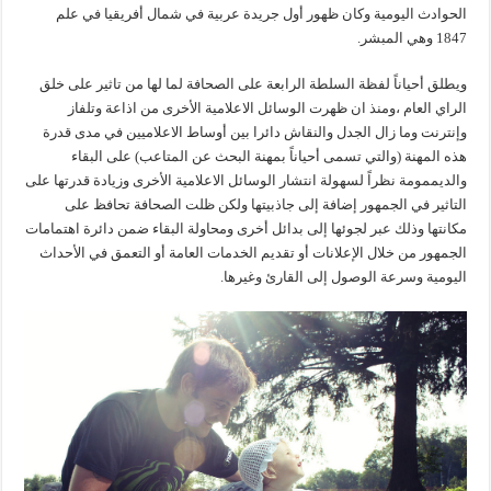
الحوادث اليومية وكان ظهور أول جريدة عربية في شمال أفريقيا في علم
1847 وهي المبشر.
ويطلق أحياناً لفظة السلطة الرابعة على الصحافة لما لها من تاثير على خلق
الراي العام ،ومنذ ان ظهرت الوسائل الاعلامية الأخرى من اذاعة وتلفاز
وإنترنت وما زال الجدل والنقاش دائرا بين أوساط الاعلاميين في مدى قدرة
هذه المهنة (والتي تسمى أحياناً بمهنة البحث عن المتاعب) على البقاء
والديممومة نظراً لسهولة انتشار الوسائل الاعلامية الأخرى وزيادة قدرتها على
التاثير في الجمهور إضافة إلى جاذبيتها ولكن ظلت الصحافة تحافظ على
مكانتها وذلك عبر لجوئها إلى بدائل أخرى ومحاولة البقاء ضمن دائرة اهتمامات
الجمهور من خلال الإعلانات أو تقديم الخدمات العامة أو التعمق في الأحداث
اليومية وسرعة الوصول إلى القارئ وغيرها.