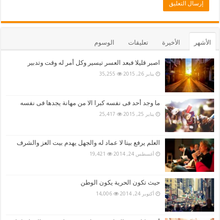
الأشهر
الأخيرة
تعليقات
الوسوم
اصبر قليلا فبعد العسر تيسير وكل أمر له وقت وتدبير
يناير 26, 2015
35,255
ما وجد أحد فى نفسه كبرا الا من مهانة يجدها فى نفسه
يناير 25, 2015
25,417
العلم يرفع بيتا لا عماد له والجهل يهدم بيت العز والشرف
أغسطس 24, 2014
19,421
حيث تكون الحرية يكون الوطن
أكتوبر 24, 2014
14,006