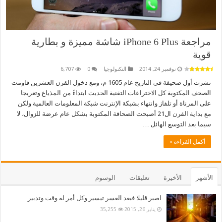
مراجعة iPhone 6 Plus شاشة مميزة و بطارية
قوية
نوفمبر 24, 2014
التكنولوجيا
0
6,707
نشرت أول صحيفة في التاريخ عام 1605 م، ومع دخول القرن العشرين قاومت
الصحف المكتوبة كل الاختراعات التقنية الحديث ابتداءً من المذياع وتعريجا
على المرناة أو تلفاز وانتهاء بشبكة الإنترنت شبكة المعلومات العالمية ولكن
مع بداية القرن ال21 أصبحت الصحافة المكتوبة بشكل عام عرضة للزوال، لا
سيما بعد التوسع الهائل …
أكمل القراءة »
الأشهر
الأخيرة
تعليقات
الوسوم
اصبر قليلا فبعد العسر تيسير وكل أمر له وقت وتدبير
يناير 26, 2015
35,255