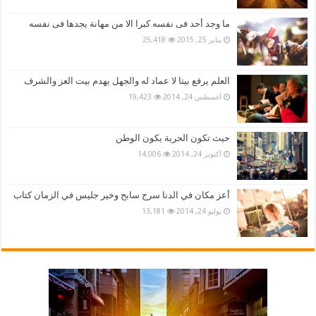
ما وجد أحد فى نفسه كبرا الا من مهانة يجدها فى نفسه
يناير 25, 2015
25,418
العلم يرفع بيتا لا عماد له والجهل يهدم بيت العز والشرف
أغسطس 24, 2014
19,423
حيث تكون الحرية يكون الوطن
أكتوبر 24, 2014
14,006
أعز مكان في الدنا سرج سابح وخير جليس في الزمان كتاب
يوليو 24, 2014
13,181