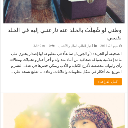
وطني لو شُغِلْتُ بالخلد عنه نازعتني إليه في الخلد
نفسي
مايو 24, 2014
أخبار العالم
,
المال و الأعمال
0
3,340
الصحيفة أو الجريدة (أو الجورنال سابقاً) هي مطبوعة لها إصدار يحتوي على
مادة إعلامية بصياغة صحافية من أنباء متداولة و آخر أخبار و تحليلات ومقالات
رأى وابواب مخصصة لأفرع الكتابة و الأدب ويمكن حصرها في هدف النشر و
التوزيع بث أفكار في شكل معلومات وإعلانات، وعادة ما تطبع نسخة علي …
أكمل القراءة »