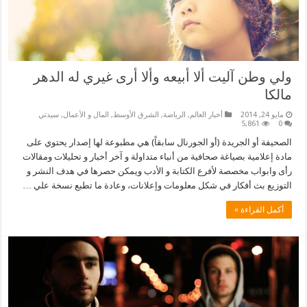
ولي وطن آليت ألا أبيعه وألا أرى غيري له الدهر
مالكا
مايو 24, 2014
أخبار العالم
,
الرياضة
,
الشرق الأوسط
,
المال و الأعمال
,
سيدتي
5,861
0
الصحيفة أو الجريدة (أو الجورنال سابقاً) هي مطبوعة لها إصدار يحتوي على
مادة إعلامية بصياغة صحافية من أنباء متداولة و آخر أخبار و تحليلات ومقالات
رأى وابواب مخصصة لأفرع الكتابة و الأدب ويمكن حصرها في هدف النشر و
التوزيع بث أفكار في شكل معلومات وإعلانات، وعادة ما تطبع نسخة علي …
أكمل القراءة »