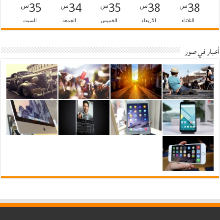
35
34
35
38
38
س
س
س
س
س
الثلاثاء
الأربعاء
الخميس
الجمعة
السبت
أخبار في صور