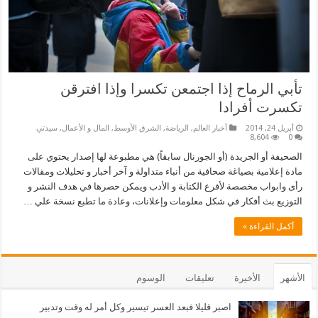
تأبي الرماح إذا اجتمعن تكسرا وإذا افترقن
تكسرت أفرادا
أبريل 24, 2014
أخبار العالم
,
الرياضة
,
الشرق الأوسط
,
المال و الأعمال
,
سيدتي
8,604
0
الصحيفة أو الجريدة (أو الجورنال سابقاً) هي مطبوعة لها إصدار يحتوي على
مادة إعلامية بصياغة صحافية من أنباء متداولة و آخر أخبار و تحليلات ومقالات
رأى وابواب مخصصة لأفرع الكتابة و الأدب ويمكن حصرها في هدف النشر و
التوزيع بث أفكار في شكل معلومات وإعلانات، وعادة ما تطبع نسخة علي …
أكمل القراءة »
الأشهر
الأخيرة
تعليقات
الوسوم
اصبر قليلا فبعد العسر تيسير وكل أمر له وقت وتدبير