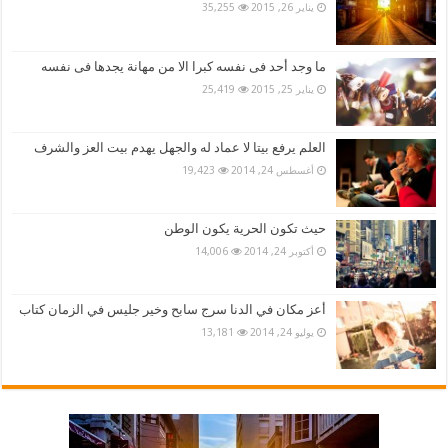
يناير 26, 2015
35,255
ما وجد أحد فى نفسه كبرا الا من مهانة يجدها فى نفسه
يناير 25, 2015
25,419
العلم يرفع بيتا لا عماد له والجهل يهدم بيت العز والشرف
أغسطس 24, 2014
19,423
حيث تكون الحرية يكون الوطن
أكتوبر 24, 2014
14,006
أعز مكان في الدنا سرج سابح وخير جليس في الزمان كتاب
يوليو 24, 2014
13,181