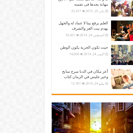
مهانة يجدها فى نفسه
يناير 25, 2015
25,417
العلم يرفع بيتا لا عماد له والجهل
يهدم بيت العز والشرف
أغسطس 24, 2014
19,421
حيث تكون الحرية يكون الوطن
أكتوبر 24, 2014
14,006
أعز مكان في الدنا سرج سابح
وخير جليس في الزمان كتاب
يوليو 24, 2014
13,181