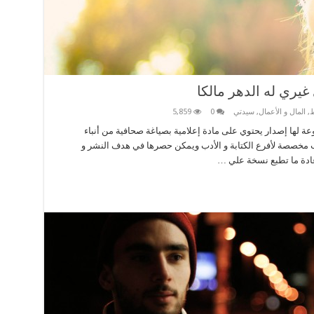
 غيري له الدهر مالكا
ط
,
المال و الأعمال
,
سيدتي
0
5,859
وعة لها إصدار يحتوي على مادة إعلامية بصياغة صحافية من أنباء
واب مخصصة لأفرع الكتابة و الأدب ويمكن حصرها في هدف النشر و
عادة ما تطبع نسخة علي …