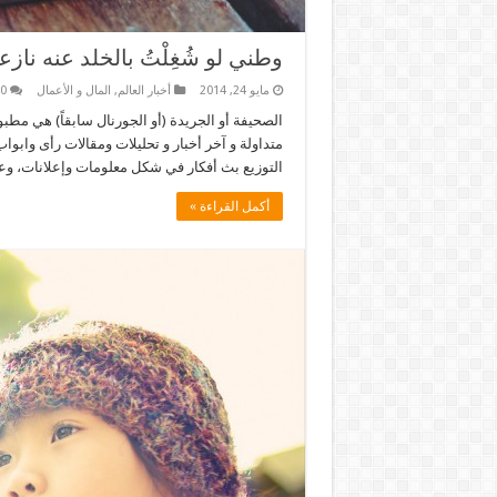
وطني لو شُغِلْتُ بالخلد عنه ناز
مايو 24, 2014
أخبار العالم
,
المال و الأعمال
0
الصحيفة أو الجريدة (أو الجورنال سابقاً) هي مطب
متداولة و آخر أخبار و تحليلات ومقالات رأى واب
التوزيع بث أفكار في شكل معلومات وإعلانات، و
أكمل القراءة »