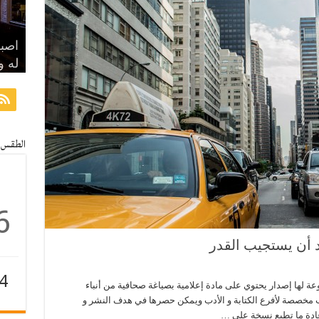
وإذا
اصبر
ما و
سر ا
له و
مراد
يجد
على
مراج
الطقس
6
بد أن يستجيب القدر
4
وعة لها إصدار يحتوي على مادة إعلامية بصياغة صحافية من أنباء
ا
واب مخصصة لأفرع الكتابة و الأدب ويمكن حصرها في هدف النشر و
عادة ما تطبع نسخة علي …