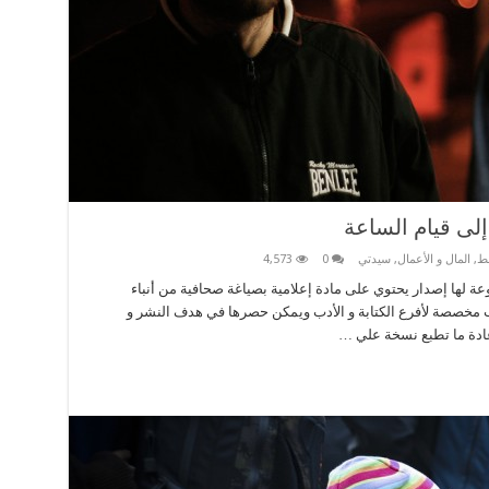
لى قيام الساعة
سط
,
المال و الأعمال
,
سيدتي
0
4,573
وعة لها إصدار يحتوي على مادة إعلامية بصياغة صحافية من أنباء
واب مخصصة لأفرع الكتابة و الأدب ويمكن حصرها في هدف النشر و
عادة ما تطبع نسخة علي …